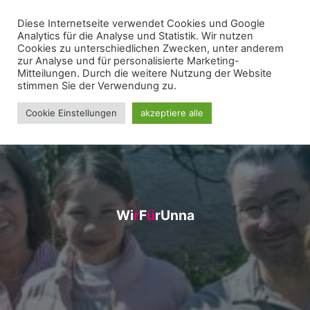
Zum
Diese Internetseite verwendet Cookies und Google
WIR FÜR UNNA - VEREIN
Inhalt
Analytics für die Analyse und Statistik. Wir nutzen
springen
Cookies zu unterschiedlichen Zwecken, unter anderem
zur Analyse und für personalisierte Marketing-
Mitteilungen. Durch die weitere Nutzung der Website
stimmen Sie der Verwendung zu.
Cookie Einstellungen
akzeptiere alle
W
i
r
r
F
ü
ü
r
U
n
n
a