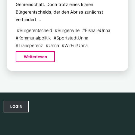
Gemeinschaft. Doch trotz eines klaren
Bürgerentscheids, der den Abriss zunächst
verhindert …
#
Bürgerentscheid
#
Bürgerwille
#
EishalleUnna
#
Kommunalpolitik
#
SportstadtUnna
#
Transperenz
#
Unna
#
WirFürUnna
"Bürgerwille
Weiterlesen
ignoriert?
Ingrid
Kroll
im
Gespräch
mit
LOGIN
Wilhelm
Ruck
zum
Thema