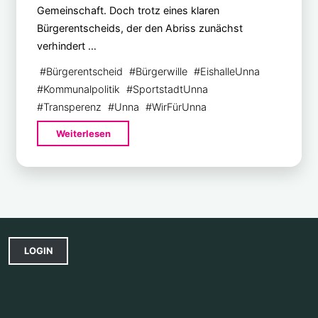
Gemeinschaft. Doch trotz eines klaren
Bürgerentscheids, der den Abriss zunächst
verhindert …
#
Bürgerentscheid
#
Bürgerwille
#
EishalleUnna
#
Kommunalpolitik
#
SportstadtUnna
#
Transperenz
#
Unna
#
WirFürUnna
"Bürgerwille
Weiterlesen
ignoriert?
Ingrid
Kroll
im
Gespräch
mit
LOGIN
Wilhelm
Ruck
zum
Thema