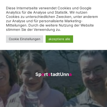
Zum
Diese Internetseite verwendet Cookies und Google
WIR FÜR UNNA - VEREIN
Inhalt
Analytics für die Analyse und Statistik. Wir nutzen
springen
Cookies zu unterschiedlichen Zwecken, unter anderem
zur Analyse und für personalisierte Marketing-
Mitteilungen. Durch die weitere Nutzung der Website
stimmen Sie der Verwendung zu.
Cookie Einstellungen
akzeptiere alle
S
p
o
o
r
t
s
s
t
a
d
t
U
n
n
a
a