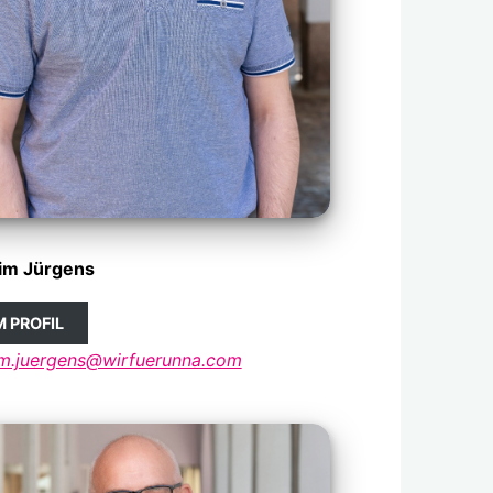
im Jürgens
 PROFIL
im.juergens@wirfuerunna.com