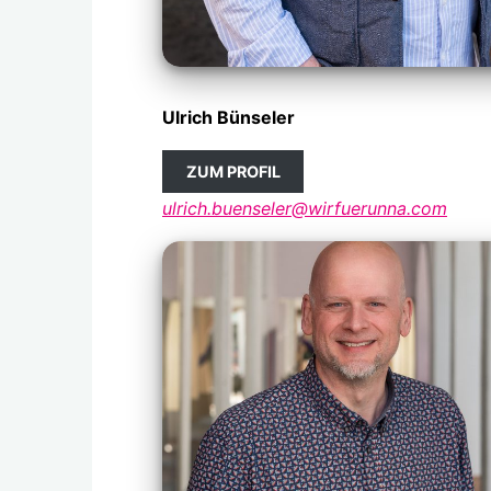
Ulrich Bünseler
ZUM PROFIL
ulrich.buenseler@wirfuerunna.com