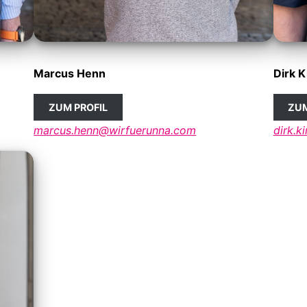
Marcus Henn
Dirk 
ZUM PROFIL
ZUM
marcus.henn@wirfuerunna.com
dirk.