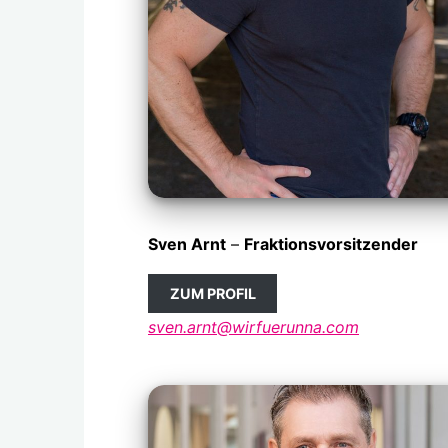
Sven Arnt
–
Fraktionsvorsitzender
ZUM PROFIL
sven.arnt@wirfuerunna.com