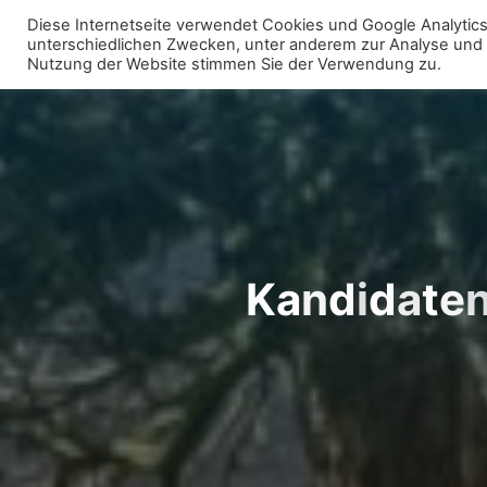
Zum
Diese Internetseite verwendet Cookies und Google Analytics 
Inhalt
unterschiedlichen Zwecken, unter anderem zur Analyse und fü
WIR FÜR UNNA - VEREIN
Nutzung der Website stimmen Sie der Verwendung zu.
springen
K
a
n
d
i
d
a
t
e