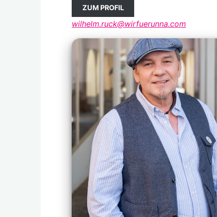
ZUM PROFIL
wilhelm.ruck@wirfuerunna.com