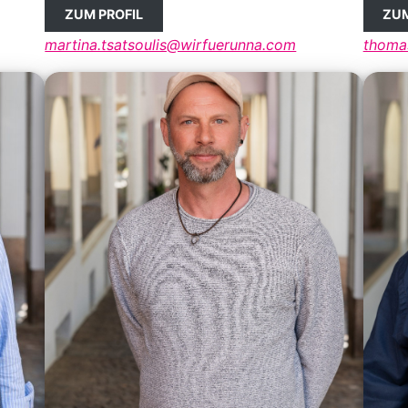
ZUM PROFIL
ZUM
martina.tsatsoulis@wirfuerunna.com
thoma