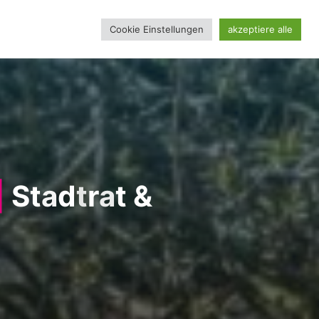
Cookie Einstellungen
akzeptiere alle
IONSSEITE
|
S
t
a
d
t
r
a
t
&