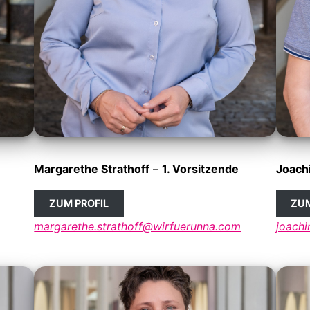
Margarethe Strathoff
–
1. Vorsitzende
Joach
ZUM PROFIL
ZUM
margarethe.strathoff@wirfuerunna.com
joach