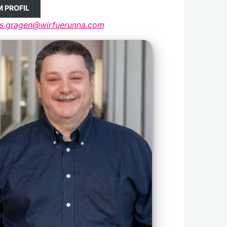
 PROFIL
s.gragen@wirfuerunna.com