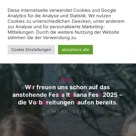
Zum
Diese Internetseite verwendet Cookies und Google
WIR FÜR UNNA - VEREIN
Inhalt
Analytics für die Analyse und Statistik. Wir nutzen
springen
Cookies zu unterschiedlichen Zwecken, unter anderem
zur Analyse und für personalisierte Marketing-
Mitteilungen. Durch die weitere Nutzung der Website
stimmen Sie der Verwendung zu.
Cookie Einstellungen
akzeptiere alle
News
W
i
r
f
r
e
u
e
n
u
n
s
s
c
h
o
n
a
u
f
d
a
s
a
n
s
t
e
h
e
n
d
e
F
e
s
t
a
I
t
a
l
i
a
n
a
F
e
s
t
2
0
2
5
–
d
i
e
V
o
r
b
e
r
e
i
t
u
n
g
e
n
l
a
u
f
e
n
b
e
r
e
i
t
s
.
9 MÄRZ, 2025