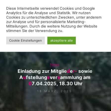
Zum
Diese Internetseite verwendet Cookies und Google
WIR FÜR UNNA - VEREIN
Inhalt
Analytics für die Analyse und Statistik. Wir nutzen
springen
Cookies zu unterschiedlichen Zwecken, unter anderem
zur Analyse und für personalisierte Marketing-
Mitteilungen. Durch die weitere Nutzung der Website
stimmen Sie der Verwendung zu.
Cookie Einstellungen
akzeptiere alle
News
E
i
n
l
a
d
u
n
g
z
u
r
M
i
t
g
l
i
e
d
e
r
-
s
o
w
i
e
A
u
f
s
t
e
l
l
u
n
g
s
v
e
r
s
a
m
m
l
u
n
g
a
m
0
7
.
0
4
.
2
0
2
5
,
1
8
.
3
0
U
h
r
18 MÄRZ, 2025