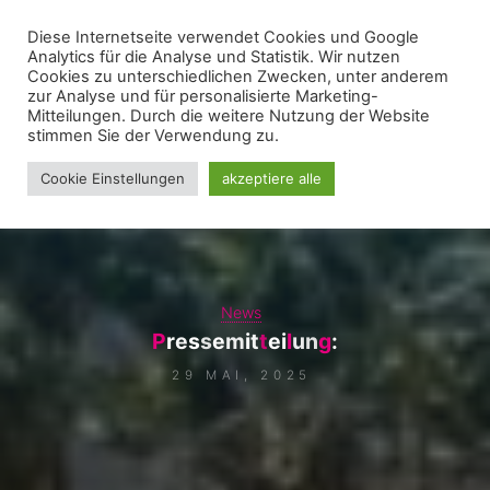
Zum
Diese Internetseite verwendet Cookies und Google
WIR FÜR UNNA - VEREIN
Inhalt
Analytics für die Analyse und Statistik. Wir nutzen
springen
Cookies zu unterschiedlichen Zwecken, unter anderem
zur Analyse und für personalisierte Marketing-
Mitteilungen. Durch die weitere Nutzung der Website
stimmen Sie der Verwendung zu.
Cookie Einstellungen
akzeptiere alle
News
P
r
e
s
s
e
m
i
t
t
e
i
l
u
n
g
:
29 MAI, 2025