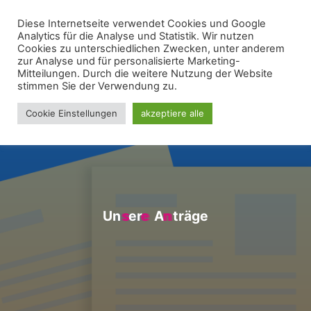
Zum
Diese Internetseite verwendet Cookies und Google
WIR FÜR UNNA - VEREIN
Inhalt
Analytics für die Analyse und Statistik. Wir nutzen
springen
Cookies zu unterschiedlichen Zwecken, unter anderem
zur Analyse und für personalisierte Marketing-
Mitteilungen. Durch die weitere Nutzung der Website
stimmen Sie der Verwendung zu.
Cookie Einstellungen
akzeptiere alle
U
n
s
s
e
r
e
e
A
n
n
t
r
ä
g
e